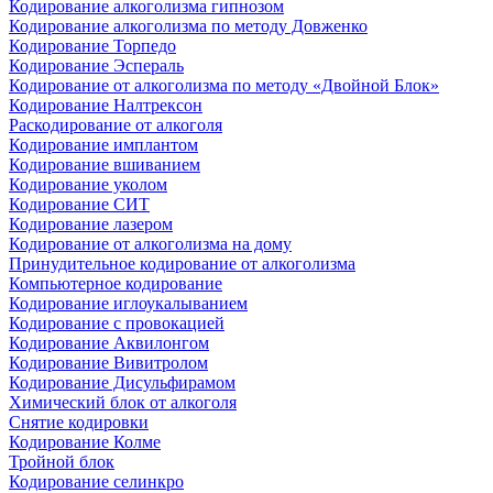
Кодирование алкоголизма гипнозом
Кодирование алкоголизма по методу Довженко
Кодирование Торпедо
Кодирование Эспераль
Кодирование от алкоголизма по методу «Двойной Блок»
Кодирование Налтрексон
Раскодирование от алкоголя
Кодирование имплантом
Кодирование вшиванием
Кодирование уколом
Кодирование СИТ
Кодирование лазером
Кодирование от алкоголизма на дому
Принудительное кодирование от алкоголизма
Компьютерное кодирование
Кодирование иглоукалыванием
Кодирование с провокацией
Кодирование Аквилонгом
Кодирование Вивитролом
Кодирование Дисульфирамом
Химический блок от алкоголя
Снятие кодировки
Кодирование Колме
Тройной блок
Кодирование селинкро