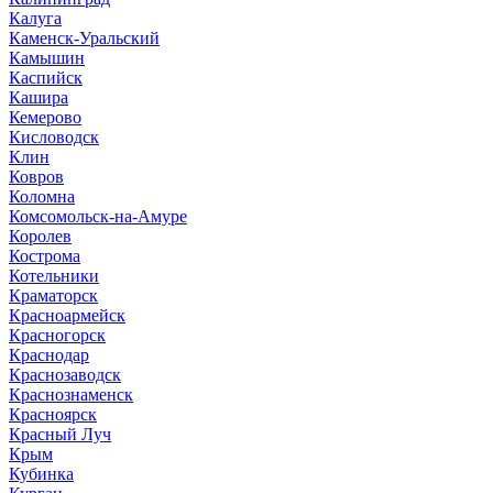
Калуга
Каменск-Уральский
Камышин
Каспийск
Кашира
Кемерово
Кисловодск
Клин
Ковров
Коломна
Комсомольск-на-Амуре
Королев
Кострома
Котельники
Краматорск
Красноармейск
Красногорск
Краснодар
Краснозаводск
Краснознаменск
Красноярск
Красный Луч
Крым
Кубинка