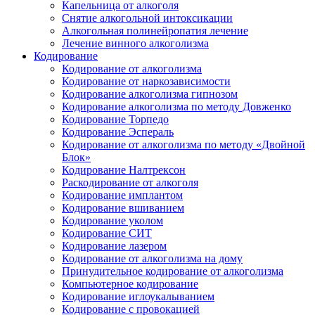
Капельница от алкоголя
Снятие алкогольной интоксикации
Алкогольная полинейропатия лечение
Лечение винного алкоголизма
Кодирование
Кодирование от алкоголизма
Кодирование от наркозависимости
Кодирование алкоголизма гипнозом
Кодирование алкоголизма по методу Довженко
Кодирование Торпедо
Кодирование Эспераль
Кодирование от алкоголизма по методу «Двойной
Блок»
Кодирование Налтрексон
Раскодирование от алкоголя
Кодирование имплантом
Кодирование вшиванием
Кодирование уколом
Кодирование СИТ
Кодирование лазером
Кодирование от алкоголизма на дому
Принудительное кодирование от алкоголизма
Компьютерное кодирование
Кодирование иглоукалыванием
Кодирование с провокацией