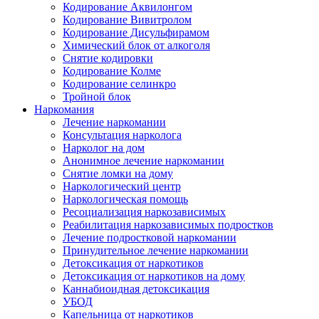
Кодирование Аквилонгом
Кодирование Вивитролом
Кодирование Дисульфирамом
Химический блок от алкоголя
Снятие кодировки
Кодирование Колме
Кодирование селинкро
Тройной блок
Наркомания
Лечение наркомании
Консультация нарколога
Нарколог на дом
Анонимное лечение наркомании
Снятие ломки на дому
Наркологический центр
Наркологическая помощь
Ресоциализация наркозависимых
Реабилитация наркозависимых подростков
Лечение подростковой наркомании
Принудительное лечение наркомании
Детоксикация от наркотиков
Детоксикация от наркотиков на дому
Каннабиоидная детоксикация
УБОД
Капельница от наркотиков