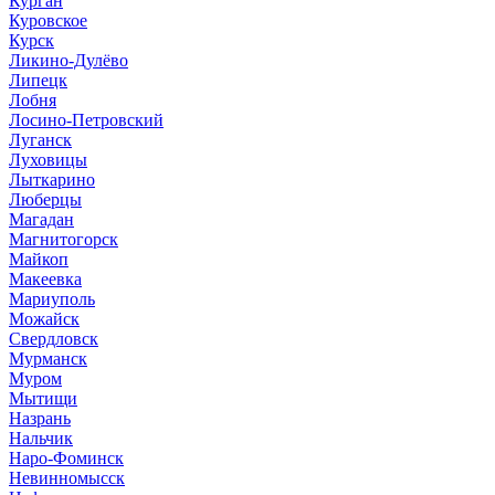
Курган
Куровское
Курск
Ликино-Дулёво
Липецк
Лобня
Лосино-Петровский
Луганск
Луховицы
Лыткарино
Люберцы
Магадан
Магнитогорск
Майкоп
Макеевка
Мариуполь
Можайск
Свердловск
Мурманск
Муром
Мытищи
Назрань
Нальчик
Наро-Фоминск
Невинномысск