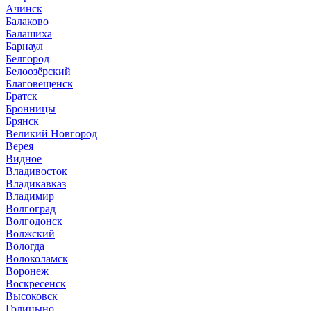
Ачинск
Балаково
Балашиха
Барнаул
Белгород
Белоозёрский
Благовещенск
Братск
Бронницы
Брянск
Великий Новгород
Верея
Видное
Владивосток
Владикавказ
Владимир
Волгоград
Волгодонск
Волжский
Вологда
Волоколамск
Воронеж
Воскресенск
Высоковск
Голицыно