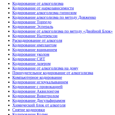
Кодирование от алкоголизма
Кодирование от наркозависимости
Кодирование алкоголизма гипнозом
Кодирование алкоголизма по методу Довженко
Кодирование Торпедо
Кодирование Эспераль
Кодирование от алкоголизма по методу «Двойной Блок»
Кодирование Налтрексон
Раскодирование от алкоголя
Кодирование имплантом
Кодирование вшиванием
Кодирование уколом
Кодирование СИТ
Кодирование лазером
Кодирование от алкоголизма на дому
Принудительное кодирование от алкоголизма
Компьютерное кодирование
Кодирование иглоукалыванием
Кодирование с провокацией
Кодирование Аквилонгом
Кодирование Вивитролом
Кодирование Дисульфирамом
Химический блок от алкоголя
Снятие кодировки
Кодирование Колме