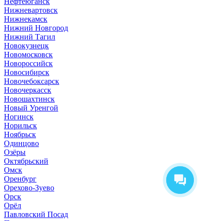
Нефтеюганск
Нижневартовск
Нижнекамск
Нижний Новгород
Нижний Тагил
Новокузнецк
Новомосковск
Новороссийск
Новосибирск
Новочебоксарск
Новочеркасск
Новошахтинск
Новый Уренгой
Ногинск
Норильск
Ноябрьск
Одинцово
Озёры
Октябрьский
Омск
Оренбург
Орехово-Зуево
Орск
Орёл
Павловский Посад