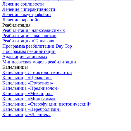
Лечение сонливости
Лечение гиперактивности
Лечение клаустрофобии
Лечение паранойи
Реабилитация
Реабилитация наркозависимых
Реабилитация алкоголиков
Реабилитация «12 шагов»
Программа реабилитации Day Top
Программы реабилитации
Адаптация зависимых
Миннесотская модель реабилитации
Капельницы
Капельница с тиоктовой кислотой
Капельница «Цераксон»
Капельница «Глутатион»
Капельница «Преднизолон»
Капельница «Мексидол»
Капельница «Мильгамма»
Капельница «Стерофундин изотонический»
Капельница «Церебролизин»
Капельницы «Лаеннек»
ООО "Наше здоровье" ИНН 7705550380 ОГРН