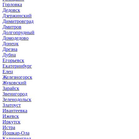
Горловка
Дедовск
Дзержинский
Димитровград
Дмитров
Долгопрудный
Домодедово
Донецк
Дрезна
Дубна
Егорьевск
Екатеринбург
Елец
Железногорск
Жуковский
Зарайск
Звенигород
Зеленодольск
Златоуст
Ивантеевка
Ижевск
Иркутск
Истра
Йошкар-Ола
Калининград