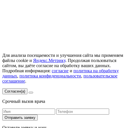
1147746027417 В городе действуют мобильные медицинские
бригады. Вся информация на сайте не является публичной
офертой и не несет сугубо информационный характер. Она не
служит для постановки диагноза и назначения лечения.
© 2026 good-narkolog.ru | Все права защищены
Для анализа посещаемости и улучшения сайта мы применяем
файлы cookie и
Яндекс.Метрику
. Продолжая пользоваться
сайтом, вы даёте согласие на обработку ваших данных.
Подробная информация:
согласие
и
политика на обработку
данных
,
политика конфиденциальности
,
пользовательское
соглашение
.
Согласен(а)
Срочный вызов врача
Отправить заявку
Оставьте заявку и наш