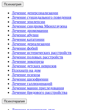
Психиатрия
Лечение деперсонализации
Лечение суицидального поведения
Лечение эпилепсии
Лечение синдрома Мюнхгаузена
Лечение дромомании
Лечение абулии
Лечение кататонии
Лечение дереализации
Лечение фобий
Лечение истерических расстройств
Лечение половых расстройств
Лечение энкопреза
Лечение детских неврозов
Психиатр на дом
Лечение психоза
Лечение шизофрении
Лечение галлюцинаций
Лечение мании преследования
Лечение бредового расстройства
Психотерапия
Лечение панических атак