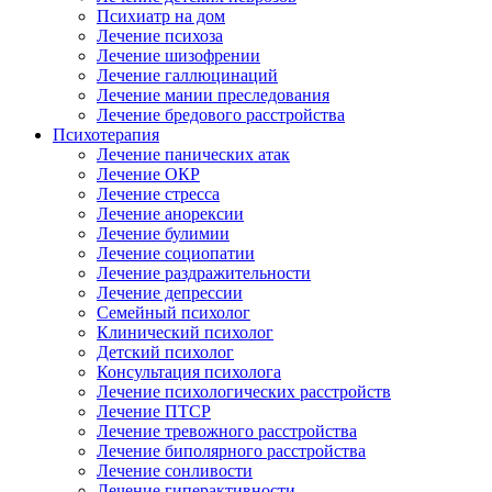
Психиатр на дом
Лечение психоза
Лечение шизофрении
Лечение галлюцинаций
Лечение мании преследования
Лечение бредового расстройства
Психотерапия
Лечение панических атак
Лечение ОКР
Лечение стресса
Лечение анорексии
Лечение булимии
Лечение социопатии
Лечение раздражительности
Лечение депрессии
Семейный психолог
Клинический психолог
Детский психолог
Консультация психолога
Лечение психологических расстройств
Лечение ПТСР
Лечение тревожного расстройства
Лечение биполярного расстройства
Лечение сонливости
Лечение гиперактивности