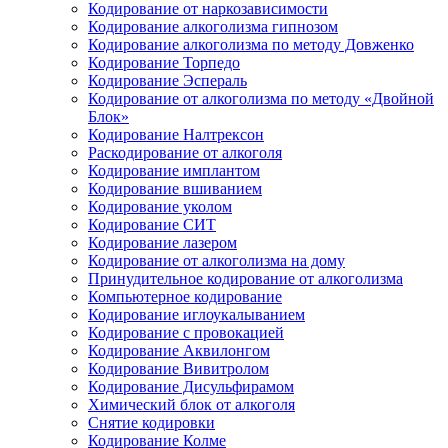
Кодирование от наркозависимости
Кодирование алкоголизма гипнозом
Кодирование алкоголизма по методу Довженко
Кодирование Торпедо
Кодирование Эспераль
Кодирование от алкоголизма по методу «Двойной
Блок»
Кодирование Налтрексон
Раскодирование от алкоголя
Кодирование имплантом
Кодирование вшиванием
Кодирование уколом
Кодирование СИТ
Кодирование лазером
Кодирование от алкоголизма на дому
Принудительное кодирование от алкоголизма
Компьютерное кодирование
Кодирование иглоукалыванием
Кодирование с провокацией
Кодирование Аквилонгом
Кодирование Вивитролом
Кодирование Дисульфирамом
Химический блок от алкоголя
Снятие кодировки
Кодирование Колме