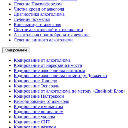
Лечение Плазмаферезом
Чистка крови от алкоголя
Диагностика алкоголизма
Лечение похмелья
Капельница от алкоголя
Снятие алкогольной интоксикации
Алкогольная полинейропатия лечение
Лечение винного алкоголизма
Кодирование
Кодирование от алкоголизма
Кодирование от наркозависимости
Кодирование алкоголизма гипнозом
Кодирование алкоголизма по методу Довженко
Кодирование Торпедо
Кодирование Эспераль
Кодирование от алкоголизма по методу «Двойной Блок»
Кодирование Налтрексон
Раскодирование от алкоголя
Кодирование имплантом
Кодирование вшиванием
Кодирование уколом
Кодирование СИТ
Кодирование лазером