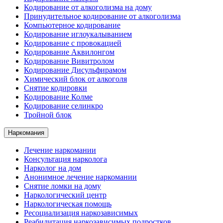
Кодирование от алкоголизма на дому
Принудительное кодирование от алкоголизма
Компьютерное кодирование
Кодирование иглоукалыванием
Кодирование с провокацией
Кодирование Аквилонгом
Кодирование Вивитролом
Кодирование Дисульфирамом
Химический блок от алкоголя
Снятие кодировки
Кодирование Колме
Кодирование селинкро
Тройной блок
Наркомания
Лечение наркомании
Консультация нарколога
Нарколог на дом
Анонимное лечение наркомании
Снятие ломки на дому
Наркологический центр
Наркологическая помощь
Ресоциализация наркозависимых
Реабилитация наркозависимых подростков