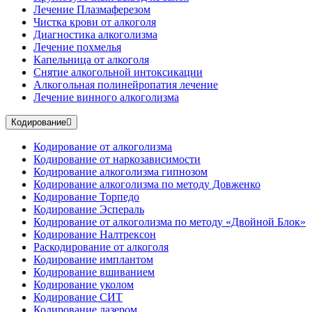
Лечение Плазмаферезом
Чистка крови от алкоголя
Диагностика алкоголизма
Лечение похмелья
Капельница от алкоголя
Снятие алкогольной интоксикации
Алкогольная полинейропатия лечение
Лечение винного алкоголизма
Кодирование
Кодирование от алкоголизма
Кодирование от наркозависимости
Кодирование алкоголизма гипнозом
Кодирование алкоголизма по методу Довженко
Кодирование Торпедо
Кодирование Эспераль
Кодирование от алкоголизма по методу «Двойной Блок»
Кодирование Налтрексон
Раскодирование от алкоголя
Кодирование имплантом
Кодирование вшиванием
Кодирование уколом
Кодирование СИТ
Кодирование лазером