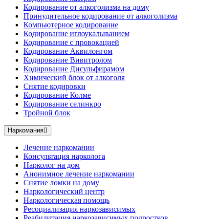
Кодирование от алкоголизма на дому
Принудительное кодирование от алкоголизма
Компьютерное кодирование
Кодирование иглоукалыванием
Кодирование с провокацией
Кодирование Аквилонгом
Кодирование Вивитролом
Кодирование Дисульфирамом
Химический блок от алкоголя
Снятие кодировки
Кодирование Колме
Кодирование селинкро
Тройной блок
Наркомания
Лечение наркомании
Консультация нарколога
Нарколог на дом
Анонимное лечение наркомании
Снятие ломки на дому
Наркологический центр
Наркологическая помощь
Ресоциализация наркозависимых
Реабилитация наркозависимых подростков