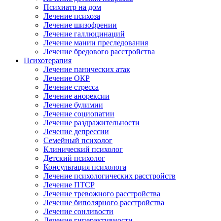
Психиатр на дом
Лечение психоза
Лечение шизофрении
Лечение галлюцинаций
Лечение мании преследования
Лечение бредового расстройства
Психотерапия
Лечение панических атак
Лечение ОКР
Лечение стресса
Лечение анорексии
Лечение булимии
Лечение социопатии
Лечение раздражительности
Лечение депрессии
Семейный психолог
Клинический психолог
Детский психолог
Консультация психолога
Лечение психологических расстройств
Лечение ПТСР
Лечение тревожного расстройства
Лечение биполярного расстройства
Лечение сонливости
Лечение гиперактивности