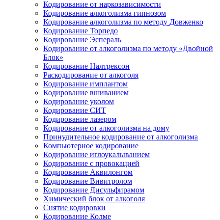
Кодирование от наркозависимости
Кодирование алкоголизма гипнозом
Кодирование алкоголизма по методу Довженко
Кодирование Торпедо
Кодирование Эспераль
Кодирование от алкоголизма по методу «Двойной
Блок»
Кодирование Налтрексон
Раскодирование от алкоголя
Кодирование имплантом
Кодирование вшиванием
Кодирование уколом
Кодирование СИТ
Кодирование лазером
Кодирование от алкоголизма на дому
Принудительное кодирование от алкоголизма
Компьютерное кодирование
Кодирование иглоукалыванием
Кодирование с провокацией
Кодирование Аквилонгом
Кодирование Вивитролом
Кодирование Дисульфирамом
Химический блок от алкоголя
Снятие кодировки
Кодирование Колме