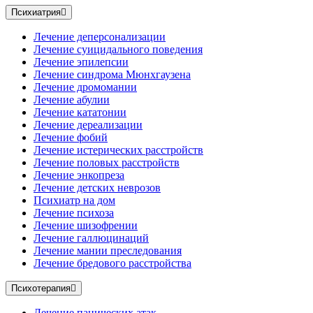
Психиатрия
Лечение деперсонализации
Лечение суицидального поведения
Лечение эпилепсии
Лечение синдрома Мюнхгаузена
Лечение дромомании
Лечение абулии
Лечение кататонии
Лечение дереализации
Лечение фобий
Лечение истерических расстройств
Лечение половых расстройств
Лечение энкопреза
Лечение детских неврозов
Психиатр на дом
Лечение психоза
Лечение шизофрении
Лечение галлюцинаций
Лечение мании преследования
Лечение бредового расстройства
Психотерапия
Лечение панических атак