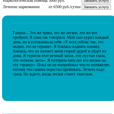
Наркологическая помощь
3000 руб.
Заказать услугу
Лечение наркомании
от 6500 руб./сутки
Заказать услугу
Гашиш... Это же трава, это же легкое, это же все
пробуют. Я сама так говорила. Мой сын курил каждый
день, но я успокаивала себя: «У всех сейчас так, это
модно, это не героин». Я боялась поднять панику,
боялась, что он назовет меня старой дурой и уйдет из
дома. Я терпела этот вечный запах, эти пустые глаза,
это «отвали, мать». Я потеряла пять лет его жизни на
эту «травку». Пока он не попробовал что-то потяжелее,
потому что гашиш перестал пробивать. Лечить надо
сразу. Не ждите, когда легкое станет тяжелым.