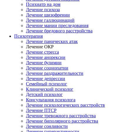
Психиатр на дом
Лечение психоза
Лечение шизофрении
Лечение галлюцинаций
Лечение мании преследования
Лечение бредового расстройства
Психотерапия
Лечение панических атак
Лечение ОКР
Лечение стресса
Лечение анорексии
Лечение булимии
Лечение социопатии
Лечение раздражительности
Лечение депрессии
Семейный психолог
Клинический психолог
Детский психолог
Консультация психолога
Лечение психологических расстройств
Лечение ПТСР
Лечение тревожного расстройства
Лечение биполярного расстройства
Лечение сонливости
Лечение гиперактивности