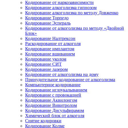
Кодирование от наркозависимости
Кодирование алкоголизма гипнозом
Кодирование алкоголизма по методу Довженко
Кодирование Торпедо
Кодирование Эспераль
Кодирование от алкоголизма по методу «Двойной
Блок»
Кодирование Налтрексон
Раскодирование от алкоголя
Кодирование имплантом
Кодирование вшиванием
Кодирование уколом
Кодирование СИТ
Кодирование лазером
Кодирование от алкоголизма на дому
Принудительное кодирование от алкоголизма
Компьютерное кодирование
Кодирование иглоукалыванием
Кодирование с провокацией
Кодирование Аквилонгом
Кодирование Вивитролом
Кодирование Дисульфирамом
Химический блок от алкоголя
Снятие кодировки
Кодирование Колме