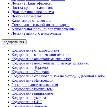
Лечение Плазмаферезом
Чистка крови от алкоголя
Диагностика алкоголизма
Лечение похмелья
Капельница от алкоголя
Снятие алкогольной интоксикации
Алкогольная полинейропатия лечение
Лечение винного алкоголизма
Кодирование
Кодирование от алкоголизма
Кодирование от наркозависимости
Кодирование алкоголизма гипнозом
Кодирование алкоголизма по методу Довженко
Кодирование Торпедо
Кодирование Эспераль
Кодирование от алкоголизма по методу «Двойной Блок»
Кодирование Налтрексон
Раскодирование от алкоголя
Кодирование имплантом
Кодирование вшиванием
Кодирование уколом
Кодирование СИТ
Кодирование лазером