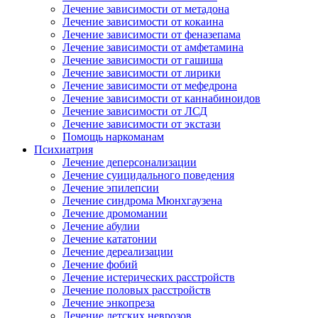
Лечение зависимости от метадона
Лечение зависимости от кокаина
Лечение зависимости от феназепама
Лечение зависимости от амфетамина
Лечение зависимости от гашиша
Лечение зависимости от лирики
Лечение зависимости от мефедрона
Лечение зависимости от каннабиноидов
Лечение зависимости от ЛСД
Лечение зависимости от экстази
Помощь наркоманам
Психиатрия
Лечение деперсонализации
Лечение суицидального поведения
Лечение эпилепсии
Лечение синдрома Мюнхгаузена
Лечение дромомании
Лечение абулии
Лечение кататонии
Лечение дереализации
Лечение фобий
Лечение истерических расстройств
Лечение половых расстройств
Лечение энкопреза
Лечение детских неврозов