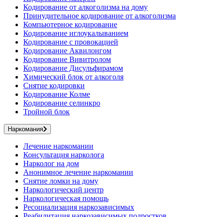
Кодирование от алкоголизма на дому
Принудительное кодирование от алкоголизма
Компьютерное кодирование
Кодирование иглоукалыванием
Кодирование с провокацией
Кодирование Аквилонгом
Кодирование Вивитролом
Кодирование Дисульфирамом
Химический блок от алкоголя
Снятие кодировки
Кодирование Колме
Кодирование селинкро
Тройной блок
Наркомания
Лечение наркомании
Консультация нарколога
Нарколог на дом
Анонимное лечение наркомании
Снятие ломки на дому
Наркологический центр
Наркологическая помощь
Ресоциализация наркозависимых
Реабилитация наркозависимых подростков