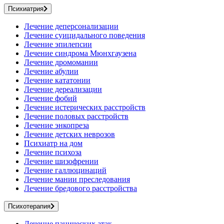
Психиатрия
Лечение деперсонализации
Лечение суицидального поведения
Лечение эпилепсии
Лечение синдрома Мюнхгаузена
Лечение дромомании
Лечение абулии
Лечение кататонии
Лечение дереализации
Лечение фобий
Лечение истерических расстройств
Лечение половых расстройств
Лечение энкопреза
Лечение детских неврозов
Психиатр на дом
Лечение психоза
Лечение шизофрении
Лечение галлюцинаций
Лечение мании преследования
Лечение бредового расстройства
Психотерапия
Лечение панических атак