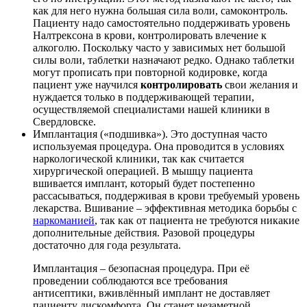
как для него нужна большая сила воли, самоконтроль.
Пациенту надо самостоятельно поддерживать уровень
Налтрексона в крови, контролировать влечение к
алкоголю. Поскольку часто у зависимых нет большой
силы воли, таблетки назначают редко. Однако таблетки
могут прописать при повторной кодировке, когда
пациент уже научился
контролировать
свои желания и
нуждается только в поддерживающей терапии,
осуществляемой специалистами нашей клиники в
Свердловске.
Имплантация («подшивка»). Это доступная часто
используемая процедура. Она проводится в условиях
наркологической клиники, так как считается
хирургической операцией. В мышцу пациента
вшивается имплант, который будет постепенно
рассасываться, поддерживая в крови требуемый уровень
лекарства. Вшивание – эффективная методика борьбы с
наркоманией
, так как от пациента не требуются никакие
дополнительные действия. Разовой процедуры
достаточно для года результата.
Имплантация – безопасная процедура. При её
проведении соблюдаются все требования
антисептики, вживлённый имплант не доставляет
пациенту дискомфорта. Он станет незаметной