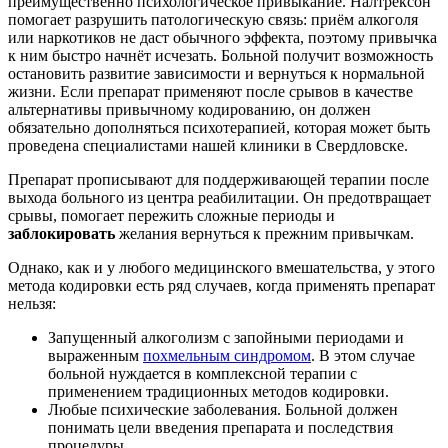
преимущественно психологическое привыкание. Налтрексон
помогает разрушить патологическую связь: приём алкоголя
или наркотиков не даст обычного эффекта, поэтому привычка
к ним быстро начнёт исчезать. Больной получит возможность
остановить развитие зависимости и вернуться к нормальной
жизни. Если препарат применяют после срывов в качестве
альтернативы привычному кодированию, он должен
обязательно дополняться психотерапией, которая может быть
проведена специалистами нашей клиники в Свердловске.
Препарат прописывают для поддерживающей терапии после
выхода больного из
центра реабилитации
. Он предотвращает
срывы, помогает пережить сложные периоды и
заблокировать
желания вернуться к прежним привычкам.
Однако, как и у любого медицинского вмешательства, у этого
метода кодировки есть ряд случаев, когда применять препарат
нельзя:
Запущенный алкоголизм с запойными периодами и
выраженным
похмельным синдромом
. В этом случае
больной нуждается в комплексной терапии с
применением традиционных методов кодировки.
Любые психические заболевания. Больной должен
понимать цели введения препарата и последствия
процедуры.