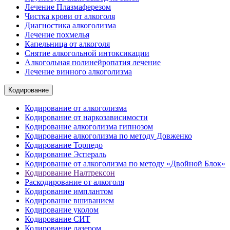
Лечение Плазмаферезом
Чистка крови от алкоголя
Диагностика алкоголизма
Лечение похмелья
Капельница от алкоголя
Снятие алкогольной интоксикации
Алкогольная полинейропатия лечение
Лечение винного алкоголизма
Кодирование
Кодирование от алкоголизма
Кодирование от наркозависимости
Кодирование алкоголизма гипнозом
Кодирование алкоголизма по методу Довженко
Кодирование Торпедо
Кодирование Эспераль
Кодирование от алкоголизма по методу «Двойной Блок»
Кодирование Налтрексон
Раскодирование от алкоголя
Кодирование имплантом
Кодирование вшиванием
Кодирование уколом
Кодирование СИТ
Кодирование лазером