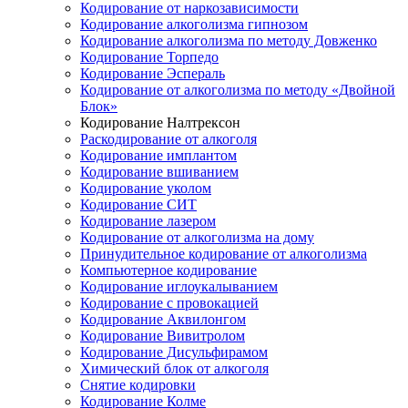
Кодирование от наркозависимости
Кодирование алкоголизма гипнозом
Кодирование алкоголизма по методу Довженко
Кодирование Торпедо
Кодирование Эспераль
Кодирование от алкоголизма по методу «Двойной
Блок»
Кодирование Налтрексон
Раскодирование от алкоголя
Кодирование имплантом
Кодирование вшиванием
Кодирование уколом
Кодирование СИТ
Кодирование лазером
Кодирование от алкоголизма на дому
Принудительное кодирование от алкоголизма
Компьютерное кодирование
Кодирование иглоукалыванием
Кодирование с провокацией
Кодирование Аквилонгом
Кодирование Вивитролом
Кодирование Дисульфирамом
Химический блок от алкоголя
Снятие кодировки
Кодирование Колме