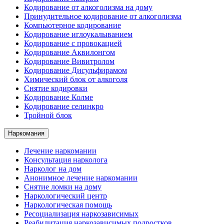
Кодирование от алкоголизма на дому
Принудительное кодирование от алкоголизма
Компьютерное кодирование
Кодирование иглоукалыванием
Кодирование с провокацией
Кодирование Аквилонгом
Кодирование Вивитролом
Кодирование Дисульфирамом
Химический блок от алкоголя
Снятие кодировки
Кодирование Колме
Кодирование селинкро
Тройной блок
Наркомания
Лечение наркомании
Консультация нарколога
Нарколог на дом
Анонимное лечение наркомании
Снятие ломки на дому
Наркологический центр
Наркологическая помощь
Ресоциализация наркозависимых
Реабилитация наркозависимых подростков