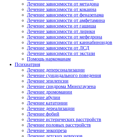
Лечение зависимости от метадона
Лечение зависимости от кокаина
Лечение зависимости от феназепама
Лечение зависимости от амфетамина
Лечение зависимости от гашиша
Лечение зависимости от лирики
Лечение зависимости от мефедрона
Лечение зависимости от каннабиноидов
Лечение зависимости от ЛСД
Лечение зависимости от экстази
Помощь наркоманам
Психиатрия
Лечение деперсонализации
Лечение суицидального поведения
Лечение эпилепсии
Лечение синдрома Мюнхгаузена
Лечение дромомании
Лечение абулии
Лечение кататонии
Лечение дереализации
Лечение фобий
Лечение истерических расстройств
Лечение половых расстройств
Лечение энкопреза
Лечение детских неврозов