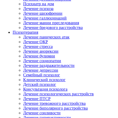
Психиатр на дом
Лечение психоза
Лечение шизофрении
Лечение галлюцинаций
Лечение мании преследования
Лечение бредового расстройства
Психотерапия
Лечение панических атак
Лечение ОКР
Лечение стресса
Лечение анорексии
Лечение булимии
Лечение социопатии
Лечение раздражительности
Лечение депрессии
Семейный психолог
Клинический психолог
Детский психолог
Консультация психолога
Лечение психологических расстройств
Лечение ПТСР
Лечение тревожного расстройства
Лечение биполярного расстройства
Лечение сонливости
Лечение гиперактивности