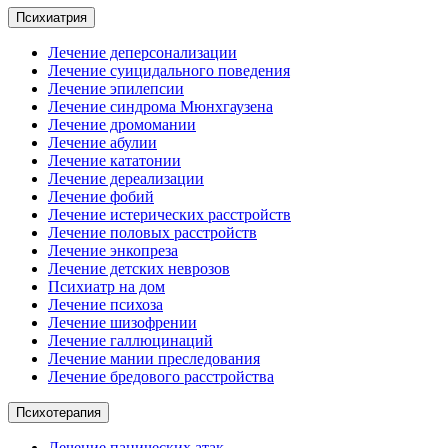
Психиатрия
Лечение деперсонализации
Лечение суицидального поведения
Лечение эпилепсии
Лечение синдрома Мюнхгаузена
Лечение дромомании
Лечение абулии
Лечение кататонии
Лечение дереализации
Лечение фобий
Лечение истерических расстройств
Лечение половых расстройств
Лечение энкопреза
Лечение детских неврозов
Психиатр на дом
Лечение психоза
Лечение шизофрении
Лечение галлюцинаций
Лечение мании преследования
Лечение бредового расстройства
Психотерапия
Лечение панических атак