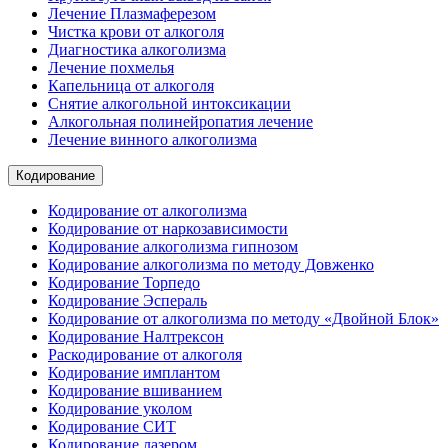
Лечение Плазмаферезом
Чистка крови от алкоголя
Диагностика алкоголизма
Лечение похмелья
Капельница от алкоголя
Снятие алкогольной интоксикации
Алкогольная полинейропатия лечение
Лечение винного алкоголизма
Кодирование
Кодирование от алкоголизма
Кодирование от наркозависимости
Кодирование алкоголизма гипнозом
Кодирование алкоголизма по методу Довженко
Кодирование Торпедо
Кодирование Эспераль
Кодирование от алкоголизма по методу «Двойной Блок»
Кодирование Налтрексон
Раскодирование от алкоголя
Кодирование имплантом
Кодирование вшиванием
Кодирование уколом
Кодирование СИТ
Кодирование лазером