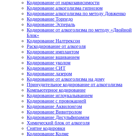
Кодирование от наркозависимости
Кодирование алкоголизма гипнозом
Кодирование алкоголизма по методу Довженко
Кодирование Торпедо
Кодирование Эспераль
Кодирование от алкоголизма по методу «Двойной
Блок»
Кодирование Налтрексон
Раскодирование от алкоголя
Кодирование имплантом
Кодирование вшиванием
Кодирование уколом
Кодирование СИТ
Кодирование лазером
Кодирование от алкоголизма на дому
Принудительное кодирование от алкоголизма
Компьютерное кодирование
Кодирование иглоукалыванием
Кодирование с провокацией
Кодирование Аквилонгом
Кодирование Вивитролом
Кодирование Дисульфирамом
Химический блок от алкоголя
Снятие кодировки
Кодирование Колме