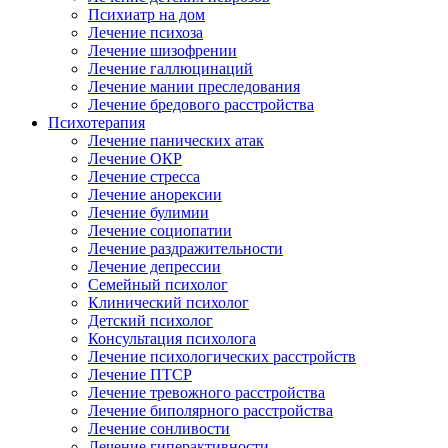
Психиатр на дом
Лечение психоза
Лечение шизофрении
Лечение галлюцинаций
Лечение мании преследования
Лечение бредового расстройства
Психотерапия
Лечение панических атак
Лечение ОКР
Лечение стресса
Лечение анорексии
Лечение булимии
Лечение социопатии
Лечение раздражительности
Лечение депрессии
Семейный психолог
Клинический психолог
Детский психолог
Консультация психолога
Лечение психологических расстройств
Лечение ПТСР
Лечение тревожного расстройства
Лечение биполярного расстройства
Лечение сонливости
Лечение гиперактивности