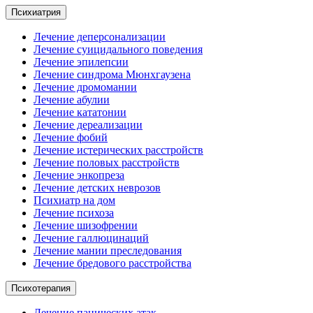
Психиатрия
Лечение деперсонализации
Лечение суицидального поведения
Лечение эпилепсии
Лечение синдрома Мюнхгаузена
Лечение дромомании
Лечение абулии
Лечение кататонии
Лечение дереализации
Лечение фобий
Лечение истерических расстройств
Лечение половых расстройств
Лечение энкопреза
Лечение детских неврозов
Психиатр на дом
Лечение психоза
Лечение шизофрении
Лечение галлюцинаций
Лечение мании преследования
Лечение бредового расстройства
Психотерапия
Лечение панических атак