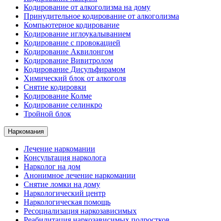
Кодирование от алкоголизма на дому
Принудительное кодирование от алкоголизма
Компьютерное кодирование
Кодирование иглоукалыванием
Кодирование с провокацией
Кодирование Аквилонгом
Кодирование Вивитролом
Кодирование Дисульфирамом
Химический блок от алкоголя
Снятие кодировки
Кодирование Колме
Кодирование селинкро
Тройной блок
Наркомания
Лечение наркомании
Консультация нарколога
Нарколог на дом
Анонимное лечение наркомании
Снятие ломки на дому
Наркологический центр
Наркологическая помощь
Ресоциализация наркозависимых
Реабилитация наркозависимых подростков