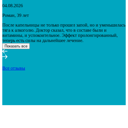
04.08.2026
Роман, 39 лет
После капельницы не только прошел запой, но и уменьшилась
тяга к алкоголю. Доктор сказал, что в составе были и
витамины, и успокоительное. Эффект пролонгированный,
теперь есть силы на дальнейшее лечение.
Показать все
Все отзывы