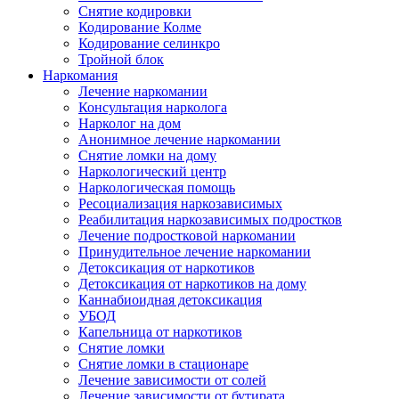
Снятие кодировки
Кодирование Колме
Кодирование селинкро
Тройной блок
Наркомания
Лечение наркомании
Консультация нарколога
Нарколог на дом
Анонимное лечение наркомании
Снятие ломки на дому
Наркологический центр
Наркологическая помощь
Ресоциализация наркозависимых
Реабилитация наркозависимых подростков
Лечение подростковой наркомании
Принудительное лечение наркомании
Детоксикация от наркотиков
Детоксикация от наркотиков на дому
Каннабиоидная детоксикация
УБОД
Капельница от наркотиков
Снятие ломки
Снятие ломки в стационаре
Лечение зависимости от солей
Лечение зависимости от бутирата