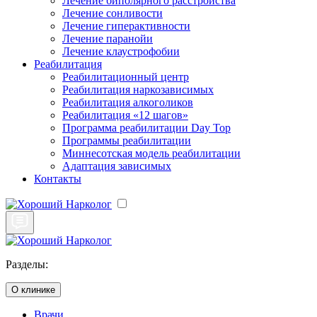
Лечение биполярного расстройства
Лечение сонливости
Лечение гиперактивности
Лечение паранойи
Лечение клаустрофобии
Реабилитация
Реабилитационный центр
Реабилитация наркозависимых
Реабилитация алкоголиков
Реабилитация «12 шагов»
Программа реабилитации Day Top
Программы реабилитации
Миннесотская модель реабилитации
Адаптация зависимых
Контакты
Разделы:
О клинике
Врачи