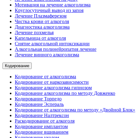
Мотивация на лечение алкоголизма
Круглосуточный вывод из запоя
Лечение Плазмаферезом
Чистка крови от алкоголя
Диагностика алкоголизма
Лечение похмелья
Капельница от алкоголя
Снятие алкогольной интоксикации
Алкогольная полинейропатия лечение
Лечение винного алкоголизма
Кодирование
Кодирование от алкоголизма
Кодирование от наркозависимости
Кодирование алкоголизма гипнозом
Кодирование алкоголизма по методу Довженко
Кодирование Торпедо
Кодирование Эспераль
Кодирование от алкоголизма по методу «Двойной Блок»
Кодирование Налтрексон
Раскодирование от алкоголя
Кодирование имплантом
Кодирование вшиванием
Кодирование уколом