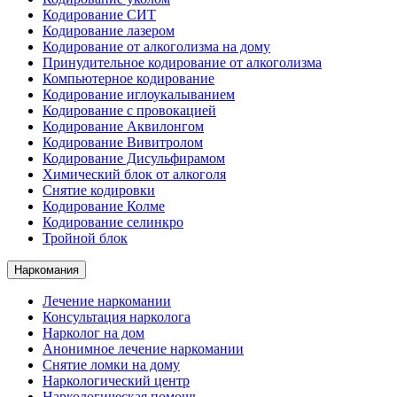
Кодирование СИТ
Кодирование лазером
Кодирование от алкоголизма на дому
Принудительное кодирование от алкоголизма
Компьютерное кодирование
Кодирование иглоукалыванием
Кодирование с провокацией
Кодирование Аквилонгом
Кодирование Вивитролом
Кодирование Дисульфирамом
Химический блок от алкоголя
Снятие кодировки
Кодирование Колме
Кодирование селинкро
Тройной блок
Наркомания
Лечение наркомании
Консультация нарколога
Нарколог на дом
Анонимное лечение наркомании
Снятие ломки на дому
Наркологический центр
Наркологическая помощь