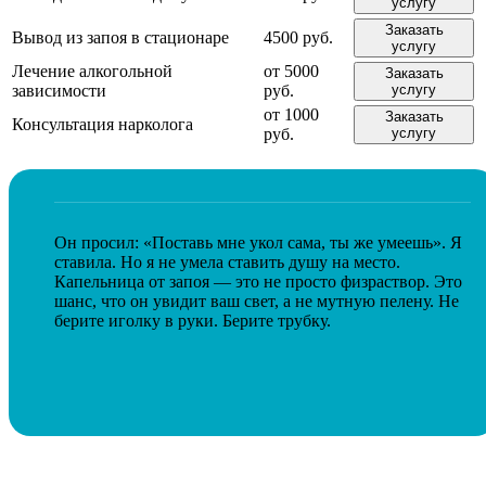
услугу
Заказать
Вывод из запоя в стационаре
4500 руб.
услугу
Лечение алкогольной
от 5000
Заказать
зависимости
руб.
услугу
от 1000
Заказать
Консультация нарколога
руб.
услугу
Он просил: «Поставь мне укол сама, ты же умеешь». Я
ставила. Но я не умела ставить душу на место.
Капельница от запоя — это не просто физраствор. Это
шанс, что он увидит ваш свет, а не мутную пелену. Не
берите иголку в руки. Берите трубку.