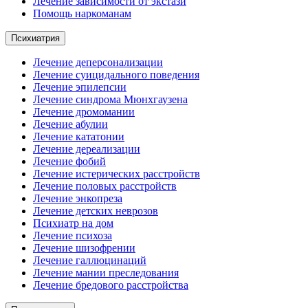
Лечение зависимости от экстази
Помощь наркоманам
Психиатрия
Лечение деперсонализации
Лечение суицидального поведения
Лечение эпилепсии
Лечение синдрома Мюнхгаузена
Лечение дромомании
Лечение абулии
Лечение кататонии
Лечение дереализации
Лечение фобий
Лечение истерических расстройств
Лечение половых расстройств
Лечение энкопреза
Лечение детских неврозов
Психиатр на дом
Лечение психоза
Лечение шизофрении
Лечение галлюцинаций
Лечение мании преследования
Лечение бредового расстройства